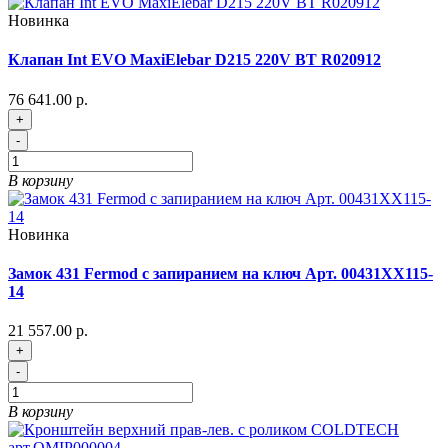
Новинка
Клапан Int EVO MaxiElebar D215 220V BT R020912
76 641.00 р.
+
-
В корзину
Новинка
Замок 431 Fermod с запиранием на ключ Арт. 00431XX115-
14
21 557.00 р.
+
-
В корзину