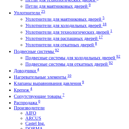
9
Петли для маятниковых дверей
25
Уплотнители
5
Уплотнители для маятниковых дверей
18
Уплотнители для холодильных дверей
1
Уплотнители для технологических дверей
17
Уплотнители для распашных дверей
8
Уплотнители для откатных дверей
92
Подвесные системы
92
Подвесные системы для холодильных дверей
92
Подвесные системы для откатных дверей
4
Доводчики
10
Нагревательные элементы
9
Клапаны выравнивания давления
4
Крепеж
7
Сопутствующие товары
0
Распродажа
Производители
AIFO
ARCUS
Castel Ing.
DORMA