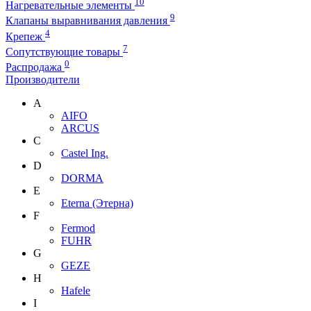
10
Нагревательные элементы
9
Клапаны выравнивания давления
4
Крепеж
7
Сопутствующие товары
0
Распродажа
Производители
A
AIFO
ARCUS
C
Castel Ing.
D
DORMA
E
Eterna (Этерна)
F
Fermod
FUHR
G
GEZE
H
Hafele
I