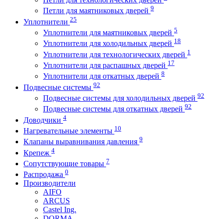
9
Петли для маятниковых дверей
25
Уплотнители
5
Уплотнители для маятниковых дверей
18
Уплотнители для холодильных дверей
1
Уплотнители для технологических дверей
17
Уплотнители для распашных дверей
8
Уплотнители для откатных дверей
92
Подвесные системы
92
Подвесные системы для холодильных дверей
92
Подвесные системы для откатных дверей
4
Доводчики
10
Нагревательные элементы
9
Клапаны выравнивания давления
4
Крепеж
7
Сопутствующие товары
0
Распродажа
Производители
AIFO
ARCUS
Castel Ing.
DORMA