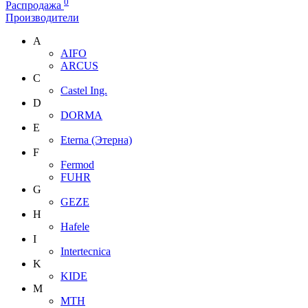
0
Распродажа
Производители
A
AIFO
ARCUS
C
Castel Ing.
D
DORMA
E
Eterna (Этерна)
F
Fermod
FUHR
G
GEZE
H
Hafele
I
Intertecnica
K
KIDE
M
MTH