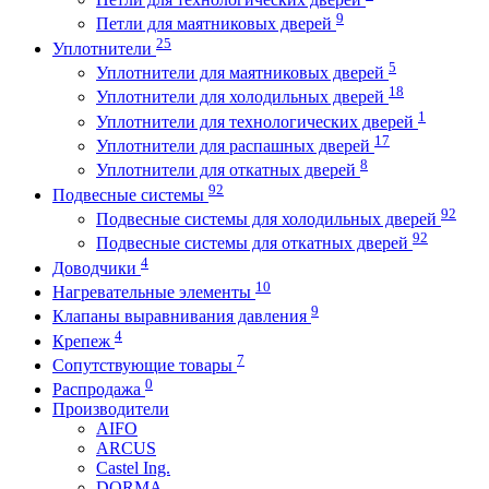
9
Петли для маятниковых дверей
25
Уплотнители
5
Уплотнители для маятниковых дверей
18
Уплотнители для холодильных дверей
1
Уплотнители для технологических дверей
17
Уплотнители для распашных дверей
8
Уплотнители для откатных дверей
92
Подвесные системы
92
Подвесные системы для холодильных дверей
92
Подвесные системы для откатных дверей
4
Доводчики
10
Нагревательные элементы
9
Клапаны выравнивания давления
4
Крепеж
7
Сопутствующие товары
0
Распродажа
Производители
AIFO
ARCUS
Castel Ing.
DORMA