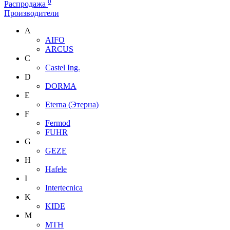
0
Распродажа
Производители
A
AIFO
ARCUS
C
Castel Ing.
D
DORMA
E
Eterna (Этерна)
F
Fermod
FUHR
G
GEZE
H
Hafele
I
Intertecnica
K
KIDE
M
MTH