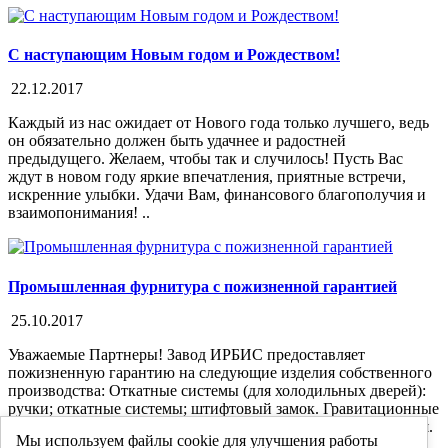
С наступающим Новым годом и Рождеством!
22.12.2017
Каждый из нас ожидает от Нового года только лучшего, ведь
он обязательно должен быть удачнее и радостней
предыдущего. Желаем, чтобы так и случилось! Пусть Вас
ждут в новом году яркие впечатления, приятные встречи,
искренние улыбки. Удачи Вам, финансового благополучия и
взаимопонимания! ..
Промышленная фурнитура с пожизненной гарантией
25.10.2017
Уважаемые Партнеры! Завод ИРБИС предоставляет
пожизненную гарантию на следующие изделия собственного
производства: Откатные системы (для холодильных дверей):
ручки; откатные системы; штифтовый замок. Гравитационные
петли (для маятниковых дверей): легкая серия; тяжелая серия.
Мы используем файлы cookie для улучшения работы
Пожизненная гарантия действует при соблюдении