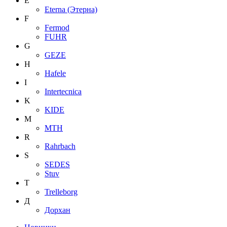
E
Eterna (Этерна)
F
Fermod
FUHR
G
GEZE
H
Hafele
I
Intertecnica
K
KIDE
M
MTH
R
Rahrbach
S
SEDES
Stuv
T
Trelleborg
Д
Дорхан