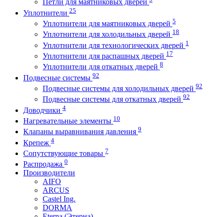
Петли для маятниковых дверей
25
Уплотнители
5
Уплотнители для маятниковых дверей
18
Уплотнители для холодильных дверей
1
Уплотнители для технологических дверей
17
Уплотнители для распашных дверей
8
Уплотнители для откатных дверей
92
Подвесные системы
92
Подвесные системы для холодильных дверей
92
Подвесные системы для откатных дверей
4
Доводчики
10
Нагревательные элементы
9
Клапаны выравнивания давления
4
Крепеж
7
Сопутствующие товары
0
Распродажа
Производители
AIFO
ARCUS
Castel Ing.
DORMA
Eterna (Этерна)