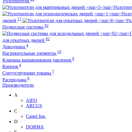
Уплотнители
Уплотнит
Упло
17
дверей
Уп
92
Подвесные системы
П
92
для откатных дверей
4
Доводчики
10
Нагревательные элементы
9
Клапаны выравнивания давления
4
Крепеж
7
Сопутствующие товары
0
Распродажа
Производители
A
AIFO
ARCUS
C
Castel Ing.
D
DORMA