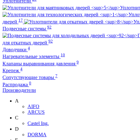
Уплотнители
Уплотнит
Упло
17
дверей
Уп
92
Подвесные системы
П
92
для откатных дверей
4
Доводчики
10
Нагревательные элементы
9
Клапаны выравнивания давления
4
Крепеж
7
Сопутствующие товары
0
Распродажа
Производители
A
AIFO
ARCUS
C
Castel Ing.
D
DORMA