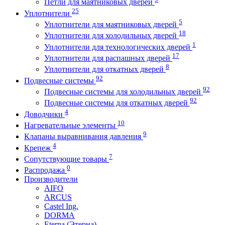
Петли для маятниковых дверей
25
Уплотнители
5
Уплотнители для маятниковых дверей
18
Уплотнители для холодильных дверей
1
Уплотнители для технологических дверей
17
Уплотнители для распашных дверей
8
Уплотнители для откатных дверей
92
Подвесные системы
92
Подвесные системы для холодильных дверей
92
Подвесные системы для откатных дверей
4
Доводчики
10
Нагревательные элементы
9
Клапаны выравнивания давления
4
Крепеж
7
Сопутствующие товары
0
Распродажа
Производители
AIFO
ARCUS
Castel Ing.
DORMA
Eterna (Этерна)