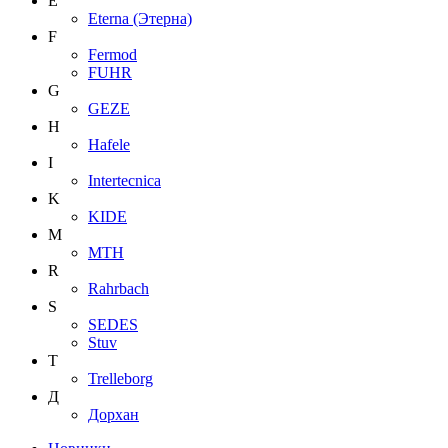
E
Eterna (Этерна)
F
Fermod
FUHR
G
GEZE
H
Hafele
I
Intertecnica
K
KIDE
M
MTH
R
Rahrbach
S
SEDES
Stuv
T
Trelleborg
Д
Дорхан