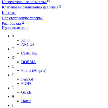
10
Нагревательные элементы
9
Клапаны выравнивания давления
4
Крепеж
7
Сопутствующие товары
0
Распродажа
Производители
A
AIFO
ARCUS
C
Castel Ing.
D
DORMA
E
Eterna (Этерна)
F
Fermod
FUHR
G
GEZE
H
Hafele
I