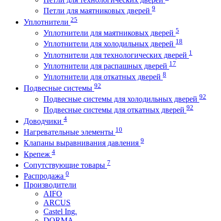
9
Петли для маятниковых дверей
25
Уплотнители
5
Уплотнители для маятниковых дверей
18
Уплотнители для холодильных дверей
1
Уплотнители для технологических дверей
17
Уплотнители для распашных дверей
8
Уплотнители для откатных дверей
92
Подвесные системы
92
Подвесные системы для холодильных дверей
92
Подвесные системы для откатных дверей
4
Доводчики
10
Нагревательные элементы
9
Клапаны выравнивания давления
4
Крепеж
7
Сопутствующие товары
0
Распродажа
Производители
AIFO
ARCUS
Castel Ing.
DORMA