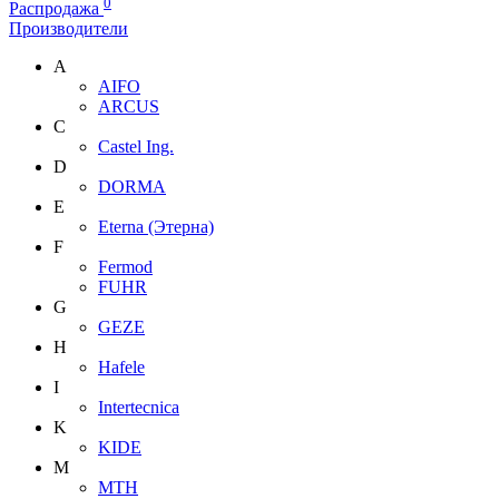
0
Распродажа
Производители
A
AIFO
ARCUS
C
Castel Ing.
D
DORMA
E
Eterna (Этерна)
F
Fermod
FUHR
G
GEZE
H
Hafele
I
Intertecnica
K
KIDE
M
MTH