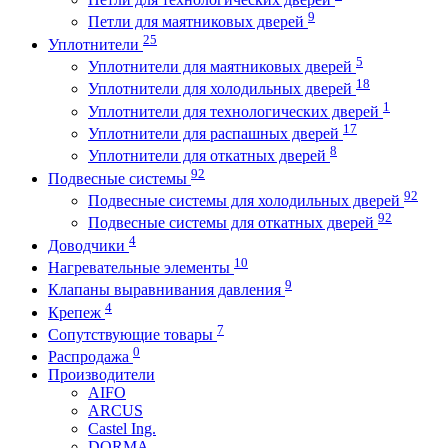
9
Петли для маятниковых дверей
25
Уплотнители
5
Уплотнители для маятниковых дверей
18
Уплотнители для холодильных дверей
1
Уплотнители для технологических дверей
17
Уплотнители для распашных дверей
8
Уплотнители для откатных дверей
92
Подвесные системы
92
Подвесные системы для холодильных дверей
92
Подвесные системы для откатных дверей
4
Доводчики
10
Нагревательные элементы
9
Клапаны выравнивания давления
4
Крепеж
7
Сопутствующие товары
0
Распродажа
Производители
AIFO
ARCUS
Castel Ing.
DORMA