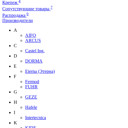
4
Крепеж
7
Сопутствующие товары
0
Распродажа
Производители
A
AIFO
ARCUS
C
Castel Ing.
D
DORMA
E
Eterna (Этерна)
F
Fermod
FUHR
G
GEZE
H
Hafele
I
Intertecnica
K
KIDE