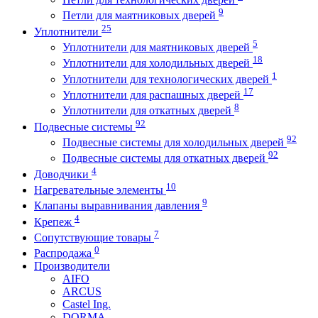
9
Петли для маятниковых дверей
25
Уплотнители
5
Уплотнители для маятниковых дверей
18
Уплотнители для холодильных дверей
1
Уплотнители для технологических дверей
17
Уплотнители для распашных дверей
8
Уплотнители для откатных дверей
92
Подвесные системы
92
Подвесные системы для холодильных дверей
92
Подвесные системы для откатных дверей
4
Доводчики
10
Нагревательные элементы
9
Клапаны выравнивания давления
4
Крепеж
7
Сопутствующие товары
0
Распродажа
Производители
AIFO
ARCUS
Castel Ing.
DORMA